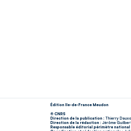
Édition Ile-de-France Meudon
© CNRS
Direction de la publication :
Thierry Dauxo
Direction de la rédaction :
Jérôme Guilber
Responsable éditorial périmètre national 