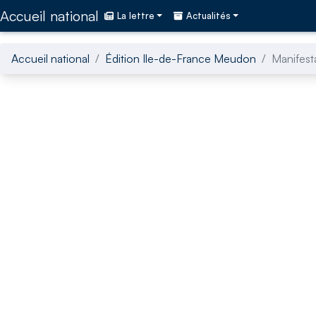
Accédez directement au contenu de la page
Accueil national
La lettre
Actualités
Accueil national
Édition Ile-de-France Meudon
Manifest