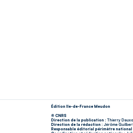
Édition Ile-de-France Meudon
© CNRS
Direction de la publication :
Thierry Dauxo
Direction de la rédaction :
Jérôme Guilber
Responsable éditorial périmètre national 