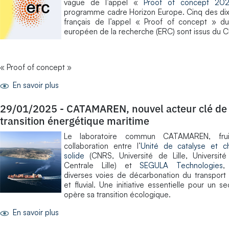
vague de l’appel «
Proof of concept 20
programme cadre Horizon Europe. Cinq des dix
français de l’appel « Proof of concept » du
européen de la recherche (ERC) sont issus du 
« Proof of concept »
En savoir plus
29/01/2025
-
CATAMAREN, nouvel acteur clé de 
transition énergétique maritime
Le laboratoire commun CATAMAREN, frui
collaboration entre l’
Unité de catalyse et c
solide
(CNRS, Université de Lille, Université 
Centrale Lille) et
SEGULA Technologies
,
diverses voies de décarbonation du transport
et fluvial. Une initiative essentielle pour un se
opère sa transition écologique.
En savoir plus