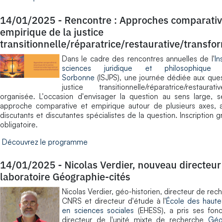
14/01/2025
-
Rencontre : Approches comparativ
empirique de la justice
transitionnelle/réparatrice/restaurative/transfo
Dans le cadre des rencontres annuelles de l'
In
sciences juridique et philosophiqu
Sorbonne
(ISJPS), une journée dédiée aux que
justice transitionnelle/réparatrice/restaur
organisée. L'occasion d'envisager la question au sens large, 
approche comparative et empirique autour de plusieurs axes, 
discutants et discutantes spécialistes de la question. Inscription g
obligatoire.
Découvrez le programme
14/01/2025
-
Nicolas Verdier, nouveau directeur
laboratoire Géographie-cités
Nicolas Verdier, géo-historien, directeur de rec
CNRS et directeur d'étude à l'
École des haute
en sciences sociales
(EHESS), a pris ses fonc
directeur de l'unité mixte de recherche
Géo