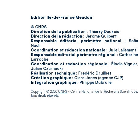
Édition Ile-de-France Meudon
© CNRS
Direction de la publication :
Thierry Dauxois
Direction de la rédaction :
Jérôme Guilbert
Responsable éditorial périmètre national :
Sofia
Nadir
Coordination et rédaction nationale :
Julie Lallemant
Responsable éditorial périmètre régional :
Catherin
Larroche
Coordination et rédaction régionale :
Élodie Vignier,
Julien Czarnecki
Réalisation technique :
Frédéric Druilhet
Création graphique :
Clare Jones (agence CJP)
Intégration graphique :
Philippe Dubrulle
Copyright © 2026
CNRS
- Centre National de la Recherche Scientifique
Tous droits réservés.