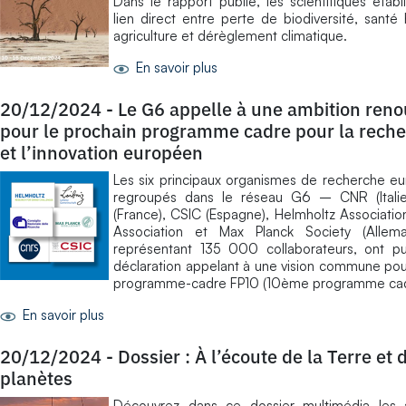
Dans le rapport publié, les scientifiques établ
lien direct entre perte de biodiversité, santé
agriculture et dérèglement climatique.
En savoir plus
20/12/2024
-
Le G6 appelle à une ambition ren
pour le prochain programme cadre pour la rech
et l’innovation européen
Les six principaux organismes de recherche e
regroupés dans le réseau G6 – CNR (Itali
(France), CSIC (Espagne), Helmholtz Association
Association et Max Planck Society (Alle
représentant 135 000 collaborateurs, ont pu
déclaration appelant à une vision commune pour
programme-cadre FP10 (10ème programme cad
En savoir plus
20/12/2024
-
Dossier : À l’écoute de la Terre et 
planètes
Découvrez dans ce dossier multimédia les a