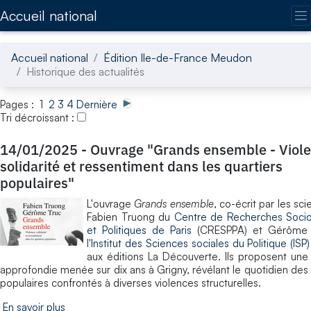
Accédez directement au contenu de la page
Accueil national
Accueil national
Édition Ile-de-France Meudon
Historique des actualités
Pages : 1
2
3
4
Dernière
Tri décroissant :
14/01/2025
-
Ouvrage "Grands ensemble - Viole
solidarité et ressentiment dans les quartiers
populaires"
L'ouvrage
Grands ensemble
, co-écrit par les sci
Fabien Truong du
Centre de Recherches Socio
et Politiques de Paris
(CRESPPA) et Gérôme 
l'
Institut des Sciences sociales du Politique (ISP)
aux éditions La Découverte. Ils proposent un
approfondie menée sur dix ans à Grigny, révélant le quotidien des 
populaires confrontés à diverses violences structurelles.
En savoir plus