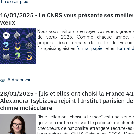
En savoir plus
16/01/2025
-
Le CNRS vous présente ses meille
vœux
Nous vous invitons à envoyer vos voeux grâce à
de vœux 2025. Comme chaque année, 
propose deux formats de carte de voeux (
français/anglais) en
format papier
et en
format d
À découvrir
28/01/2025
-
[Ils et elles ont choisi la France #1
Alexandra Tsybizova rejoint l'Institut parisien de
chimie moléculaire
“Ils et elles ont choisi la France” est une série 
qui vise à mettre en avant le parcours de cherc
chercheurs de nationalité étrangère recruté-es
laboratoires de CNRS Chimie en 2024. Déco