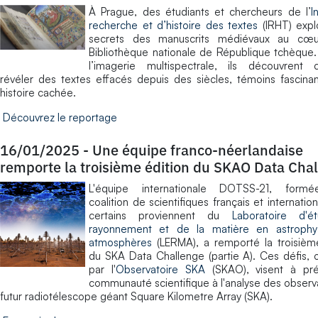
​À Prague, des étudiants et chercheurs de l’
I
recherche et d’histoire des textes
(IRHT) expl
secrets des manuscrits médiévaux au cœ
Bibliothèque nationale de République tchèque
l’imagerie multispectrale, ils découvrent
révéler des textes effacés depuis des siècles, témoins fascina
histoire cachée.
Découvrez le reportage
16/01/2025
-
Une équipe franco-néerlandaise
remporte la troisième édition du SKAO Data Cha
​L'équipe internationale DOTSS-21, form
coalition de scientifiques français et internatio
certains proviennent du
Laboratoire d'
rayonnement et de la matière en astrophy
atmosphères
(LERMA), a remporté la troisièm
du SKA Data Challenge (partie A). Ces défis, 
par l'
Observatoire SKA
(SKAO), visent à pré
communauté scientifique à l'analyse des observ
futur radiotélescope géant Square Kilometre Array (SKA).