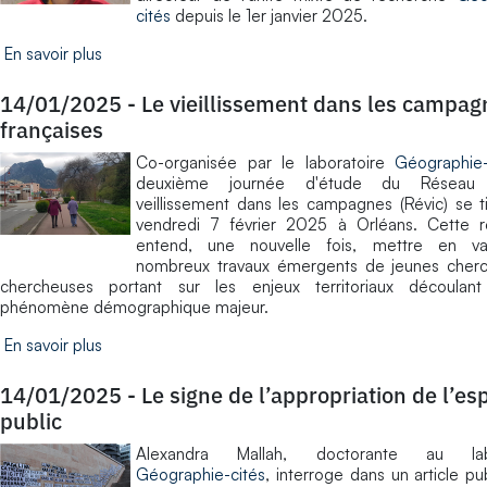
cités
depuis le 1er janvier 2025.
En savoir plus
14/01/2025
-
Le vieillissement dans les campag
françaises
Co-organisée par le laboratoire
Géographie-
deuxième journée d'étude du Réseau
veillissement dans les campagnes (Révic) se t
vendredi 7 février 2025 à Orléans. Cette r
entend, une nouvelle fois, mettre en va
nombreux travaux émergents de jeunes cherc
chercheuses portant sur les enjeux territoriaux découla
phénomène démographique majeur.
En savoir plus
14/01/2025
-
Le signe de l’appropriation de l’es
public
Alexandra Mallah, doctorante au labo
Géographie-cités
, interroge dans un article pu