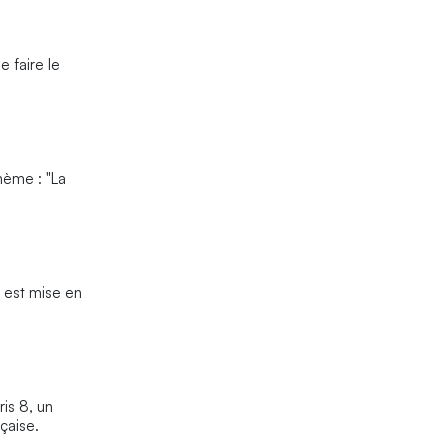
 faire le
hème : "La
 est mise en
ris 8, un
çaise.