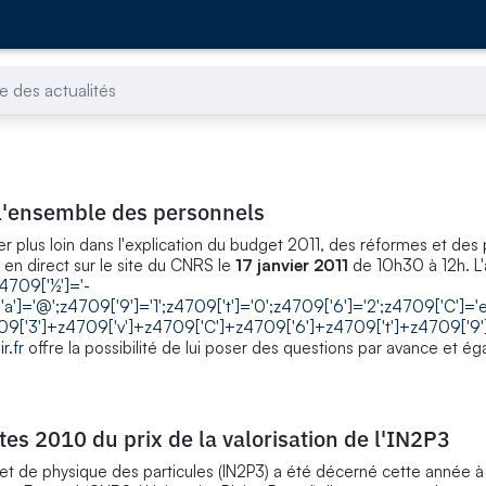
e des actualités
 l'ensemble des personnels
r plus loin dans l'explication du budget 2011, des réformes et des p
n direct sur le site du CNRS le
17 janvier 2011
de 10h30 à 12h. L
z4709['½']='-
['a']='@';z4709['9']='1';z4709['t']='0';z4709['6']='2';z4709['C']='
9['3']+z4709['v']+z4709['C']+z4709['6']+z4709['t']+z4709['9']
r.fr
offre la possibilité de lui poser des questions par avance et é
tes 2010 du prix de la valorisation de l'IN2P3
ire et de physique des particules (IN2P3) a été décerné cette année 