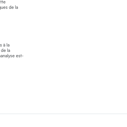
ette
ques de la
s à la
 de la
hanalyse est-