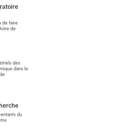
ratoire
 de faire
toire de
striels des
émique dans le
 de
cherche
sentants du
être