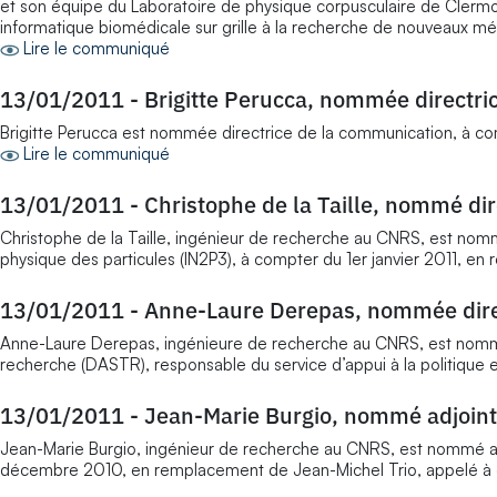
et son équipe du Laboratoire de physique corpusculaire de Clermon
informatique biomédicale sur grille à la recherche de nouveaux m
Lire le communiqué
13/01/2011
-
Brigitte Perucca, nommée directri
Brigitte Perucca est nommée directrice de la communication, à com
Lire le communiqué
13/01/2011
-
Christophe de la Taille, nommé dir
Christophe de la Taille, ingénieur de recherche au CNRS, est nommé
physique des particules (IN2P3), à compter du 1er janvier 2011, e
13/01/2011
-
Anne-Laure Derepas, nommée direc
Anne-Laure Derepas, ingénieure de recherche au CNRS, est nommée di
recherche (DASTR), responsable du service d’appui à la politique e
13/01/2011
-
Jean-Marie Burgio, nommé adjoint 
Jean-Marie Burgio, ingénieur de recherche au CNRS, est nommé adj
décembre 2010, en remplacement de Jean-Michel Trio, appelé à d