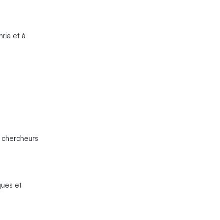
ria et à
s chercheurs
ques et