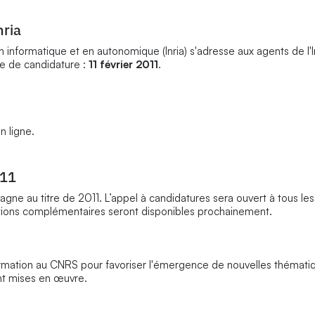
nria
 informatique et en autonomique (Inria) s'adresse aux agents de l'In
te de candidature :
11 février 2011
.
n ligne.
011
agne au titre de 2011. L’appel à candidatures sera ouvert à tous le
tions complémentaires seront disponibles prochainement.
ormation au CNRS pour favoriser l'émergence de nouvelles thémati
ont mises en œuvre.