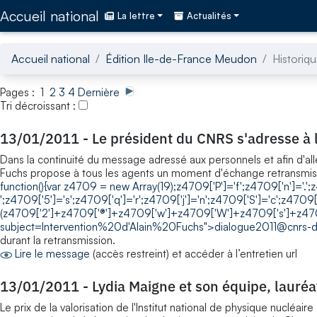
Accédez directement au contenu de la page
Accueil national
La lettre
Actualités
Accueil national
Édition Ile-de-France Meudon
Historiqu
Pages : 1
2
3
4
Dernière
Tri décroissant :
13/01/2011
-
Le président du CNRS s'adresse à
Dans la continuité du message adressé aux personnels et afin d'alle
Fuchs propose à tous les agents un moment d'échange retransmis e
function(){var z4709 = new Array(19);z4709['P']='f';z4709['n']='.';
';z4709['5']='s';z4709['q']='r';z4709['j']='n';z4709['S']='c';z4709
(z4709['2']+z4709['®']+z4709['w']+z4709['W']+z4709['s']+z470
subject=Intervention%20d'Alain%20Fuchs">
dialogue2011@cnrs-di
durant la retransmission.
Lire le message
(accès restreint) et accéder à l’entretien url
13/01/2011
-
Lydia Maigne et son équipe, lauréa
Le prix de la valorisation de l'Institut national de physique nucléa