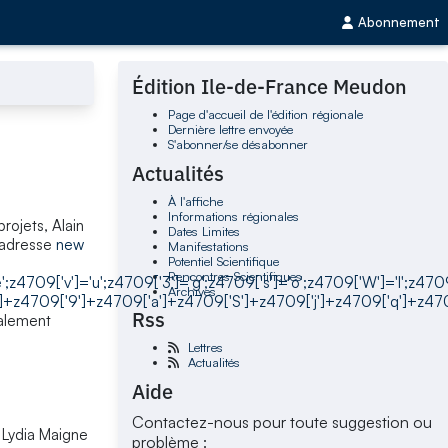
Abonnement
Édition Ile-de-France Meudon
Page d'accueil de l'édition régionale
Dernière lettre envoyée
S'abonner/se désabonner
Actualités
À l'affiche
Informations régionales
rojets, Alain
Dates Limites
'adresse
new
Manifestations
Potentiel Scientifique
Rencontres Scientifiques
e';z4709['v']='u';z4709['3']='g';z4709['s']='o';z4709['W']='l';z470
Archives
+z4709['9']+z4709['a']+z4709['S']+z4709['j']+z4709['q']+z4709
Rss
galement
Lettres
Actualités
Aide
Contactez-nous pour toute suggestion ou
à Lydia Maigne
problème :