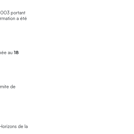
e 2003 portant
ormation a été
ixée au
18
imite de
Horizons de la