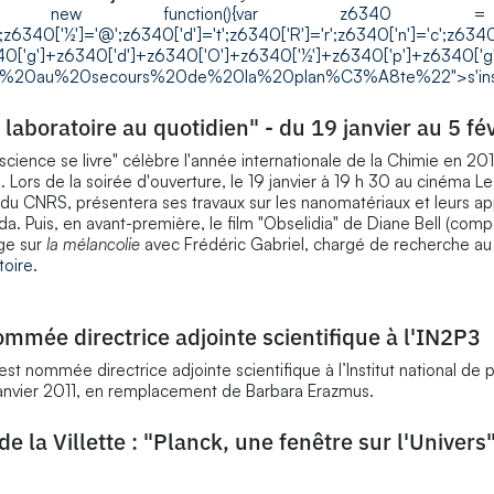
t
new function(){var z6340
m';z6340['½']='@';z6340['d']='t';z6340['R']='r';z6340['n']='c';z634
0['g']+z6340['d']+z6340['O']+z6340['½']+z6340['p']+z6340['g']
n%20au%20secours%20de%20la%20plan%C3%A8te%22">s'insc
u laboratoire au quotidien" - du 19 janvier au 5 fé
cience se livre" célèbre l'année internationale de la Chimie en 2011
Lors de la soirée d'ouverture, le 19 janvier à 19 h 30 au cinéma Le
 du CNRS, présentera ses travaux sur les nanomatériaux et leurs app
ida. Puis, en avant-première, le film "Obselidia" de Diane Bell (comp
nge sur
la mélancolie
avec Frédéric Gabriel, chargé de recherche a
toire
.
mée directrice adjointe scientifique à l'IN2P3
 nommée directrice adjointe scientifique à l’Institut national de 
 janvier 2011, en remplacement de Barbara Erazmus.
e la Villette : "Planck, une fenêtre sur l'Univers"