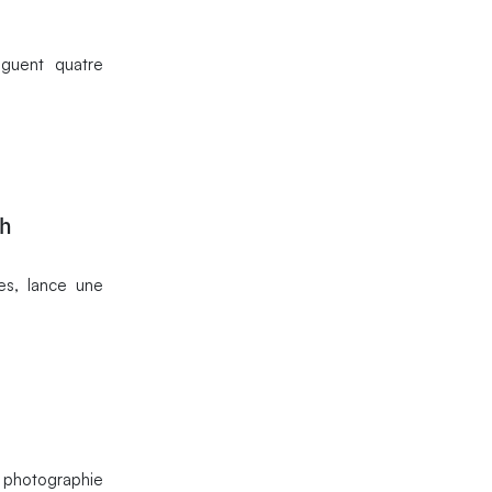
nguent quatre
ch
ues, lance une
 photographie