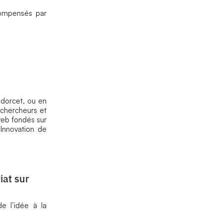
ompensés par
.
ndorcet, ou en
 chercheurs et
web fondés sur
 Innovation de
at sur
e l’idée à la