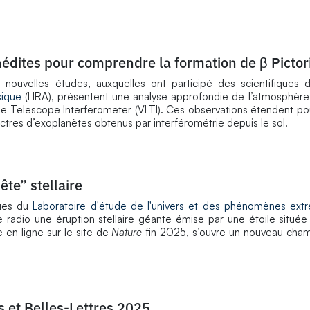
édites pour comprendre la formation de β Pictor
 nouvelles études, auxquelles ont participé des scientifiques
sique
(LIRA), présentent une analyse approfondie de l’atmosphère
arge Telescope Interferometer (VLTI). Ces observations étendent po
ctres d’exoplanètes obtenus par interférométrie depuis le sol.
te” stellaire
ques du
Laboratoire d'étude de l'univers et des phénomènes ext
 radio une éruption stellaire géante émise par une étoile située
en ligne sur le site de
Nature
fin 2025, s’ouvre un nouveau cham
s et Belles-Lettres 2025