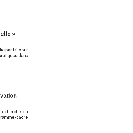
ielle »
icipants) pour
pratiques dans
vation
 recherche du
ogramme-cadre