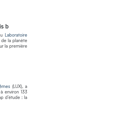
is b
 du
Laboratoire
 de la planète
ur la première
rêmes
(LUX), a
 à environ 133
p d’étude : la