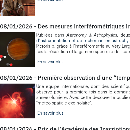
08/01/2026
-
Des mesures interférométriques in
Publiées dans
Astronomy & Astrophysics
, deux
d'instrumentation et de recherche en astrophy
Pictoris b, grâce à l’interférométrie au Very L
fois la résolution et la gamme spectrale des spe
En savoir plus
08/01/2026
-
Première observation d’une “tempê
Une équipe internationale, dont des scientifi
observé pour la première fois dans le domaine
années-lumière. Avec cette découverte publiée 
"météo spatiale exo-solaire".
En savoir plus
08/01/2026
-
Prix de l’Académie des Inscription