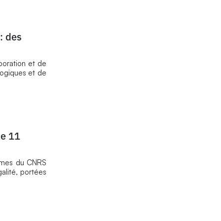
: des
boration et de
logiques et de
le 11
femmes du CNRS
galité, portées