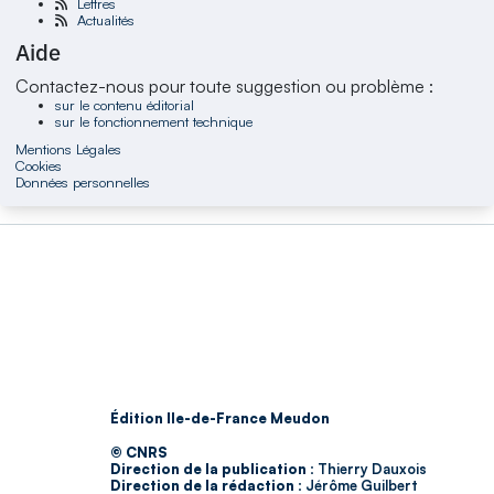
Lettres
Actualités
Aide
Contactez-nous pour toute suggestion ou problème :
sur le contenu éditorial
sur le fonctionnement technique
Mentions Légales
Cookies
Données personnelles
Édition Ile-de-France Meudon
© CNRS
Direction de la publication :
Thierry Dauxois
Direction de la rédaction :
Jérôme Guilbert