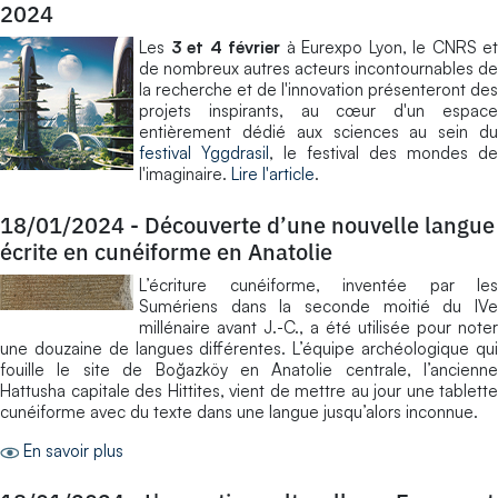
2024
Les
3 et 4 février
à Eurexpo Lyon, le CNRS et
de nombreux autres acteurs incontournables de
la recherche et de l'innovation présenteront des
projets inspirants, au cœur d'un espace
entièrement dédié aux sciences au sein du
festival Yggdrasil
, le festival des mondes de
l'imaginaire.
Lire l'article
.
18/01/2024
-
Découverte d’une nouvelle langue
écrite en cunéiforme en Anatolie
L’écriture cunéiforme, inventée par les
Sumériens dans la seconde moitié du IVe
millénaire avant J.-C., a été utilisée pour noter
une douzaine de langues différentes. L’équipe archéologique qui
fouille le site de Boğazköy en Anatolie centrale, l’ancienne
Hattusha capitale des Hittites, vient de mettre au jour une tablette
cunéiforme avec du texte dans une langue jusqu’alors inconnue.
En savoir plus