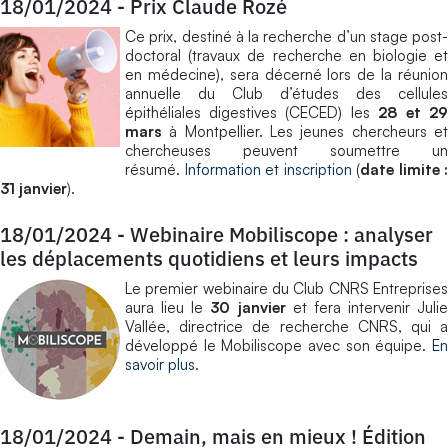
18/01/2024
-
Prix Claude Rozé
Ce prix, destiné à la recherche d’un stage post-
doctoral (travaux de recherche en biologie et
en médecine), sera décerné lors de la réunion
annuelle du Club d’études des cellules
épithéliales digestives (CECED) les
28 et 2
mars
à Montpellier. Les jeunes chercheurs et
chercheuses peuvent soumettre un
résumé.
Information et inscription
(
date limite :
31 janvier
).
18/01/2024
-
Webinaire Mobiliscope : analyser
les déplacements quotidiens et leurs impacts
Le premier webinaire du Club CNRS Entreprises
aura lieu le
30 janvier
et fera intervenir Julie
Vallée, directrice de recherche CNRS, qui a
développé le Mobiliscope avec son équipe.
En
savoir plus
.
18/01/2024
-
Demain, mais en mieux ! Édition