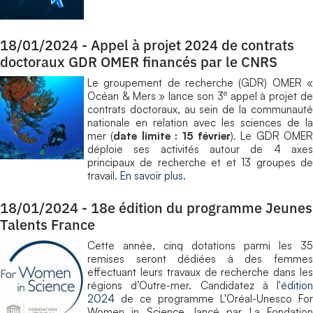
18/01/2024
-
Appel à projet 2024 de contrats
doctoraux GDR OMER financés par le CNRS
Le groupement de recherche (GDR) OMER «
e
Océan & Mers » lance son 3
appel à projet d
contrats doctoraux, au sein de la communauté
nationale en relation avec les sciences de la
mer (
date limite : 15 février
). Le GDR OMER
déploie ses activités autour de 4 axes
principaux de recherche et et 13 groupes de
travail.
En savoir plus
.
18/01/2024
-
18e édition du programme Jeunes
Talents France
Cette année, cinq dotations parmi les 35
remises seront dédiées à des femmes
effectuant leurs travaux de recherche dans les
régions d’Outre-mer. Candidatez à l'
édition
2024
de ce programme L'Oréal-Unesco For
Women in Science, lancé par La Fondation