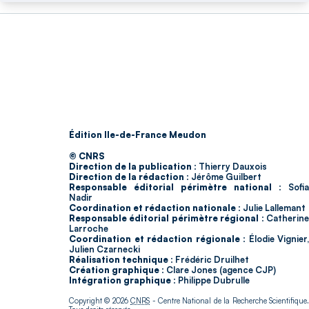
Édition Ile-de-France Meudon
© CNRS
Direction de la publication :
Thierry Dauxois
Direction de la rédaction :
Jérôme Guilbert
Responsable éditorial périmètre national :
Sofia
Nadir
Coordination et rédaction nationale :
Julie Lallemant
Responsable éditorial périmètre régional :
Catherin
Larroche
Coordination et rédaction régionale :
Élodie Vignier,
Julien Czarnecki
Réalisation technique :
Frédéric Druilhet
Création graphique :
Clare Jones (agence CJP)
Intégration graphique :
Philippe Dubrulle
Copyright © 2026
CNRS
- Centre National de la Recherche Scientifique