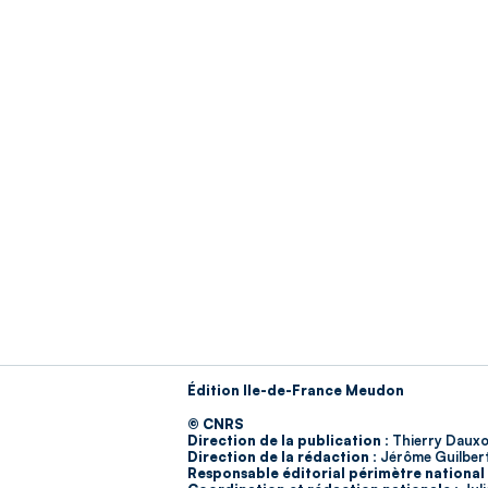
Édition Ile-de-France Meudon
© CNRS
Direction de la publication :
Thierry Dauxo
Direction de la rédaction :
Jérôme Guilber
Responsable éditorial périmètre national 