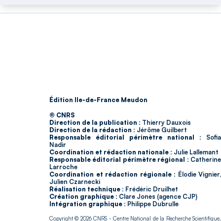
Édition Ile-de-France Meudon
© CNRS
Direction de la publication :
Thierry Dauxois
Direction de la rédaction :
Jérôme Guilbert
Responsable éditorial périmètre national :
Sofia
Nadir
Coordination et rédaction nationale :
Julie Lallemant
Responsable éditorial périmètre régional :
Catherin
Larroche
Coordination et rédaction régionale :
Élodie Vignier,
Julien Czarnecki
Réalisation technique :
Frédéric Druilhet
Création graphique :
Clare Jones (agence CJP)
Intégration graphique :
Philippe Dubrulle
Copyright © 2026
CNRS
- Centre National de la Recherche Scientifique