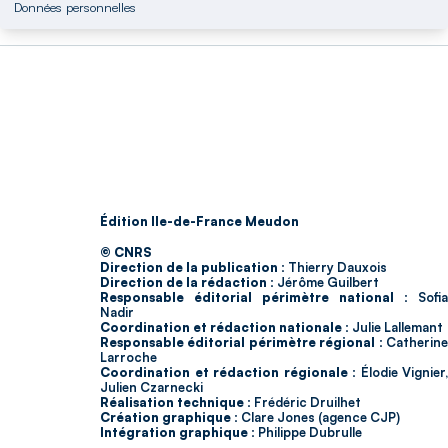
Données personnelles
Édition Ile-de-France Meudon
© CNRS
Direction de la publication :
Thierry Dauxois
Direction de la rédaction :
Jérôme Guilbert
Responsable éditorial périmètre national :
Sofia
Nadir
Coordination et rédaction nationale :
Julie Lallemant
Responsable éditorial périmètre régional :
Catherin
Larroche
Coordination et rédaction régionale :
Élodie Vignier,
Julien Czarnecki
Réalisation technique :
Frédéric Druilhet
Création graphique :
Clare Jones (agence CJP)
Intégration graphique :
Philippe Dubrulle