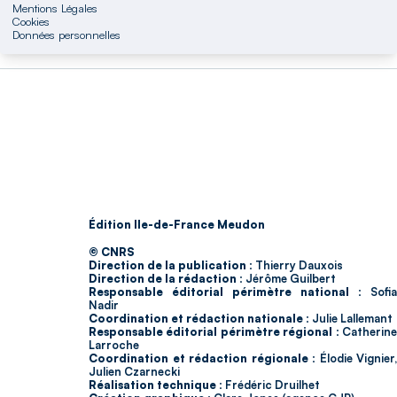
Mentions Légales
Cookies
Données personnelles
Édition Ile-de-France Meudon
© CNRS
Direction de la publication :
Thierry Dauxois
Direction de la rédaction :
Jérôme Guilbert
Responsable éditorial périmètre national :
Sofia
Nadir
Coordination et rédaction nationale :
Julie Lallemant
Responsable éditorial périmètre régional :
Catherin
Larroche
Coordination et rédaction régionale :
Élodie Vignier,
Julien Czarnecki
Réalisation technique :
Frédéric Druilhet