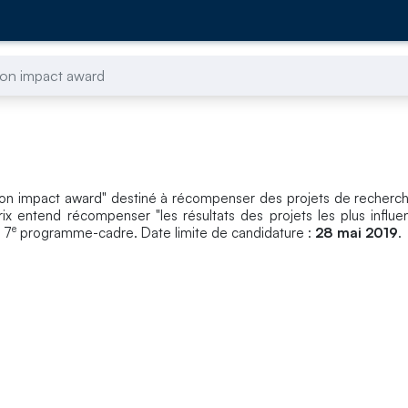
zon impact award
zon impact award" destiné à récompenser des projets de recherc
ix entend récompenser "les résultats des projets les plus influen
e
 7
programme-cadre. Date limite de candidature :
28 mai 2019
.