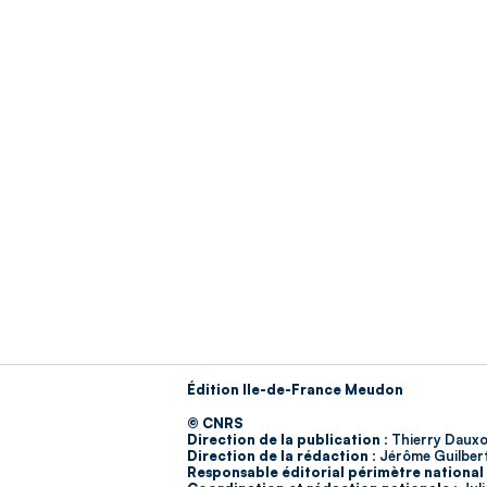
Édition Ile-de-France Meudon
© CNRS
Direction de la publication :
Thierry Dauxo
Direction de la rédaction :
Jérôme Guilber
Responsable éditorial périmètre national 