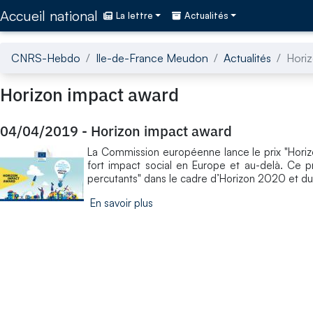
Accédez directement au contenu de la page
Accueil national
La lettre
Actualités
CNRS-Hebdo
Ile-de-France Meudon
Actualités
Hori
Horizon impact award
04/04/2019
-
Horizon impact award
La Commission européenne lance le prix "Hori
fort impact social en Europe et au-delà. Ce pr
percutants" dans le cadre d’Horizon 2020 et du
En savoir plus