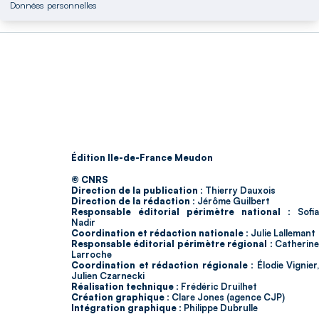
Données personnelles
Édition Ile-de-France Meudon
© CNRS
Direction de la publication :
Thierry Dauxois
Direction de la rédaction :
Jérôme Guilbert
Responsable éditorial périmètre national :
Sofia
Nadir
Coordination et rédaction nationale :
Julie Lallemant
Responsable éditorial périmètre régional :
Catherin
Larroche
Coordination et rédaction régionale :
Élodie Vignier,
Julien Czarnecki
Réalisation technique :
Frédéric Druilhet
Création graphique :
Clare Jones (agence CJP)
Intégration graphique :
Philippe Dubrulle