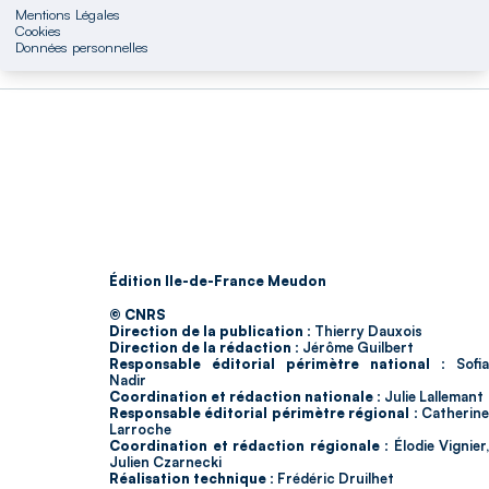
Mentions Légales
Cookies
Données personnelles
Édition Ile-de-France Meudon
© CNRS
Direction de la publication :
Thierry Dauxois
Direction de la rédaction :
Jérôme Guilbert
Responsable éditorial périmètre national :
Sofia
Nadir
Coordination et rédaction nationale :
Julie Lallemant
Responsable éditorial périmètre régional :
Catherin
Larroche
Coordination et rédaction régionale :
Élodie Vignier,
Julien Czarnecki
Réalisation technique :
Frédéric Druilhet