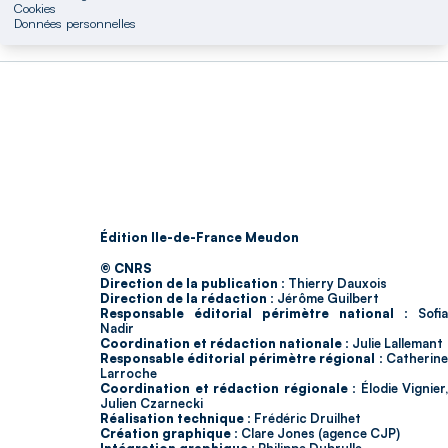
Cookies
Données personnelles
Édition Ile-de-France Meudon
© CNRS
Direction de la publication :
Thierry Dauxois
Direction de la rédaction :
Jérôme Guilbert
Responsable éditorial périmètre national :
Sofia
Nadir
Coordination et rédaction nationale :
Julie Lallemant
Responsable éditorial périmètre régional :
Catherin
Larroche
Coordination et rédaction régionale :
Élodie Vignier,
Julien Czarnecki
Réalisation technique :
Frédéric Druilhet
Création graphique :
Clare Jones (agence CJP)