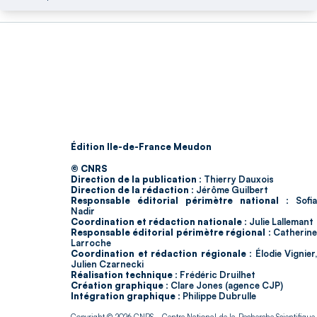
Édition Ile-de-France Meudon
© CNRS
Direction de la publication :
Thierry Dauxois
Direction de la rédaction :
Jérôme Guilbert
Responsable éditorial périmètre national :
Sofia
Nadir
Coordination et rédaction nationale :
Julie Lallemant
Responsable éditorial périmètre régional :
Catherin
Larroche
Coordination et rédaction régionale :
Élodie Vignier,
Julien Czarnecki
Réalisation technique :
Frédéric Druilhet
Création graphique :
Clare Jones (agence CJP)
Intégration graphique :
Philippe Dubrulle