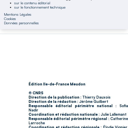
sur le contenu éditorial
sur le fonctionnement technique
Mentions Légales
Cookies
Données personnelles
Édition Ile-de-France Meudon
© CNRS
Direction de la publication :
Thierry Dauxois
Direction de la rédaction :
Jérôme Guilbert
Responsable éditorial périmètre national :
Sofia
Nadir
Coordination et rédaction nationale :
Julie Lallemant
Responsable éditorial périmètre régional :
Catherin
Larroche
Coordination et rédaction régionale :
Élodie Vignier,