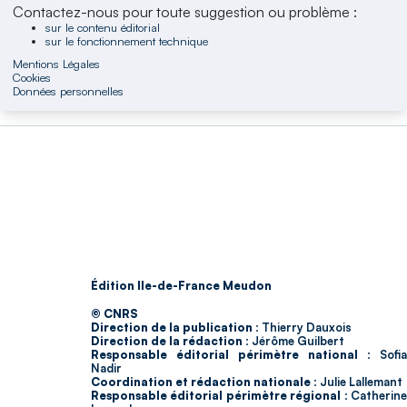
Contactez-nous pour toute suggestion ou problème :
sur le contenu éditorial
sur le fonctionnement technique
Mentions Légales
Cookies
Données personnelles
Édition Ile-de-France Meudon
© CNRS
Direction de la publication :
Thierry Dauxois
Direction de la rédaction :
Jérôme Guilbert
Responsable éditorial périmètre national :
Sofia
Nadir
Coordination et rédaction nationale :
Julie Lallemant
Responsable éditorial périmètre régional :
Catherin