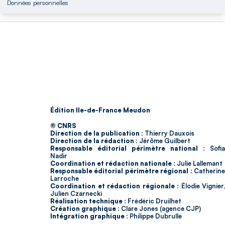
Données personnelles
Édition Ile-de-France Meudon
© CNRS
Direction de la publication :
Thierry Dauxois
Direction de la rédaction :
Jérôme Guilbert
Responsable éditorial périmètre national :
Sofia
Nadir
Coordination et rédaction nationale :
Julie Lallemant
Responsable éditorial périmètre régional :
Catherin
Larroche
Coordination et rédaction régionale :
Élodie Vignier,
Julien Czarnecki
Réalisation technique :
Frédéric Druilhet
Création graphique :
Clare Jones (agence CJP)
Intégration graphique :
Philippe Dubrulle