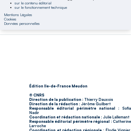
sur le contenu éditorial
sur le fonctionnement technique
Mentions Légales
Cookies
Données personnelles
Édition Ile-de-France Meudon
© CNRS
Direction de la publication :
Thierry Dauxois
Direction de la rédaction :
Jérôme Guilbert
Responsable éditorial périmètre national :
Sofia
Nadir
Coordination et rédaction nationale :
Julie Lallemant
Responsable éditorial périmètre régional :
Catherin
Larroche
Coordination et rédaction régionale :
Élodie Vignier,