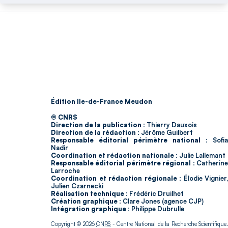
Édition Ile-de-France Meudon
© CNRS
Direction de la publication :
Thierry Dauxois
Direction de la rédaction :
Jérôme Guilbert
Responsable éditorial périmètre national :
Sofia
Nadir
Coordination et rédaction nationale :
Julie Lallemant
Responsable éditorial périmètre régional :
Catherin
Larroche
Coordination et rédaction régionale :
Élodie Vignier,
Julien Czarnecki
Réalisation technique :
Frédéric Druilhet
Création graphique :
Clare Jones (agence CJP)
Intégration graphique :
Philippe Dubrulle
Copyright © 2026
CNRS
- Centre National de la Recherche Scientifique