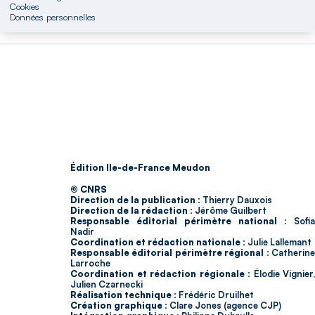
Cookies
Données personnelles
Édition Ile-de-France Meudon
© CNRS
Direction de la publication :
Thierry Dauxois
Direction de la rédaction :
Jérôme Guilbert
Responsable éditorial périmètre national :
Sofia
Nadir
Coordination et rédaction nationale :
Julie Lallemant
Responsable éditorial périmètre régional :
Catherin
Larroche
Coordination et rédaction régionale :
Élodie Vignier,
Julien Czarnecki
Réalisation technique :
Frédéric Druilhet
Création graphique :
Clare Jones (agence CJP)