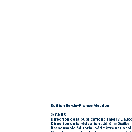
Édition Ile-de-France Meudon
© CNRS
Direction de la publication :
Thierry Dauxo
Direction de la rédaction :
Jérôme Guilber
Responsable éditorial périmètre national 