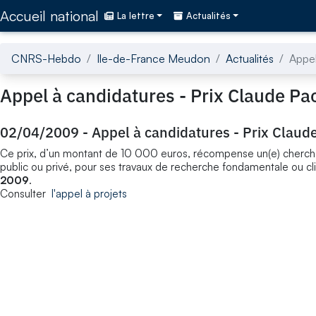
Accédez directement au contenu de la page
Accueil national
La lettre
Actualités
CNRS-Hebdo
Ile-de-France Meudon
Actualités
Appel
Appel à candidatures - Prix Claude Pa
02/04/2009
-
Appel à candidatures - Prix Claud
Ce prix, d’un montant de 10 000 euros, récompense un(e) chercheur(
public ou privé, pour ses travaux de recherche fondamentale ou cl
2009
.
Consulter
l'appel à projets