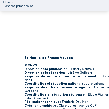
Cookies
Données personnelles
Édition Ile-de-France Meudon
© CNRS
Direction de la publication :
Thierry Dauxois
Direction de la rédaction :
Jérôme Guilbert
Responsable éditorial périmètre national :
Sofia
Nadir
Coordination et rédaction nationale :
Julie Lallemant
Responsable éditorial périmètre régional :
Catherin
Larroche
Coordination et rédaction régionale :
Élodie Vignier,
Julien Czarnecki
Réalisation technique :
Frédéric Druilhet
Création graphique :
Clare Jones (agence CJP)