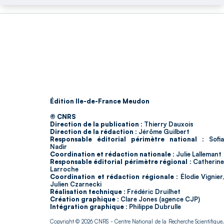
Édition Ile-de-France Meudon
© CNRS
Direction de la publication :
Thierry Dauxois
Direction de la rédaction :
Jérôme Guilbert
Responsable éditorial périmètre national :
Sofia
Nadir
Coordination et rédaction nationale :
Julie Lallemant
Responsable éditorial périmètre régional :
Catherin
Larroche
Coordination et rédaction régionale :
Élodie Vignier,
Julien Czarnecki
Réalisation technique :
Frédéric Druilhet
Création graphique :
Clare Jones (agence CJP)
Intégration graphique :
Philippe Dubrulle
Copyright © 2026
CNRS
- Centre National de la Recherche Scientifique