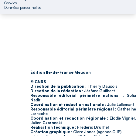
Cookies
Données personnelles
Édition Ile-de-France Meudon
© CNRS
Direction de la publication :
Thierry Dauxois
Direction de la rédaction :
Jérôme Guilbert
Responsable éditorial périmètre national :
Sofia
Nadir
Coordination et rédaction nationale :
Julie Lallemant
Responsable éditorial périmètre régional :
Catherin
Larroche
Coordination et rédaction régionale :
Élodie Vignier,
Julien Czarnecki
Réalisation technique :
Frédéric Druilhet
Création graphique :
Clare Jones (agence CJP)