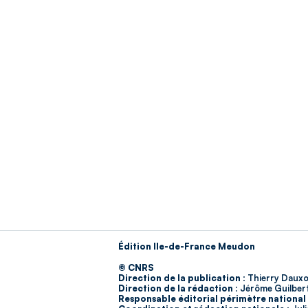
Édition Ile-de-France Meudon
© CNRS
Direction de la publication :
Thierry Dauxo
Direction de la rédaction :
Jérôme Guilber
Responsable éditorial périmètre national 