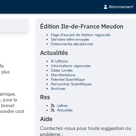
Abonnement
Édition Ile-de-France Meudon
Page d'accueil de l'édition régionale
Dernière lettre envoyée
S'abonner/se désabonner
Actualités
À l'affiche
Informations régionales
is
Dates Limites
 plus
Manifestations
Potentiel Scientifique
Rencontres Scientifiques
Archives
namique,
Rss
 pour la
 brevet
Lettres
Actualités
moindre coût
Aide
Contactez-nous pour toute suggestion ou
problème :