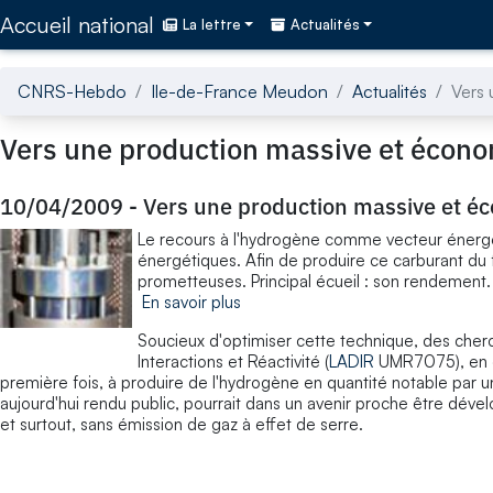
Accédez directement au contenu de la page
Accueil national
La lettre
Actualités
CNRS-Hebdo
Ile-de-France Meudon
Actualités
Vers
Vers une production massive et écon
10/04/2009
-
Vers une production massive et 
Le recours à l'hydrogène comme vecteur énergét
énergétiques. Afin de produire ce carburant du fut
prometteuses. Principal écueil : son rendement.
En savoir plus
Soucieux d'optimiser cette technique, des cher
Interactions et Réactivité (
LADIR
UMR7075), en co
première fois, à produire de l'hydrogène en quantité notable par 
aujourd'hui rendu public, pourrait dans un avenir proche être dév
et surtout, sans émission de gaz à effet de serre.