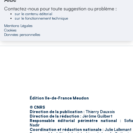
Contactez-nous pour toute suggestion ou problème :
sur le contenu éditorial
sur le fonctionnement technique
Mentions Légales
Cookies
Données personnelles
Édition Ile-de-France Meudon
© CNRS
Direction de la publication :
Thierry Dauxois
Direction de la rédaction :
Jérôme Guilbert
Responsable éditorial périmètre national :
Sofia
Nadir
Coordination et rédaction nationale :
Julie Lallemant