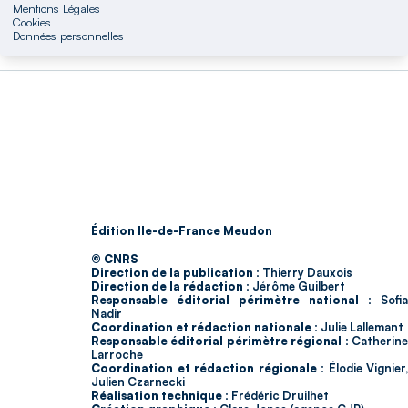
Mentions Légales
Cookies
Données personnelles
Édition Ile-de-France Meudon
© CNRS
Direction de la publication :
Thierry Dauxois
Direction de la rédaction :
Jérôme Guilbert
Responsable éditorial périmètre national :
Sofia
Nadir
Coordination et rédaction nationale :
Julie Lallemant
Responsable éditorial périmètre régional :
Catherin
Larroche
Coordination et rédaction régionale :
Élodie Vignier,
Julien Czarnecki
Réalisation technique :
Frédéric Druilhet