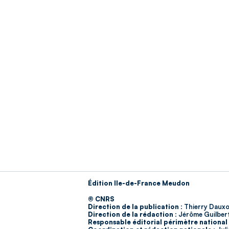
Édition Ile-de-France Meudon
© CNRS
Direction de la publication :
Thierry Dauxo
Direction de la rédaction :
Jérôme Guilber
Responsable éditorial périmètre national 