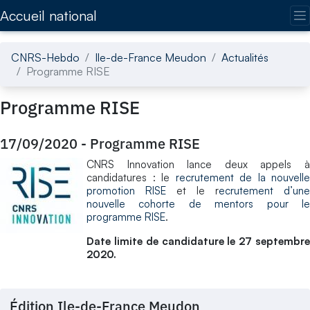
Accédez directement au contenu de la page
Accueil national
CNRS-Hebdo
Ile-de-France Meudon
Actualités
Programme RISE
Programme RISE
17/09/2020
-
Programme RISE
CNRS Innovation lance deux appels à
candidatures : le
recrutement de la nouvelle
promotion RISE
et le r
ecrutement d’une
nouvelle cohorte de mentors pour le
programme RISE
.
Date limite de candidature le 27 septembre
2020.
Édition Ile-de-France Meudon