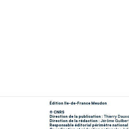
Édition Ile-de-France Meudon
© CNRS
Direction de la publication :
Thierry Dauxo
Direction de la rédaction :
Jérôme Guilber
Responsable éditorial périmètre national 