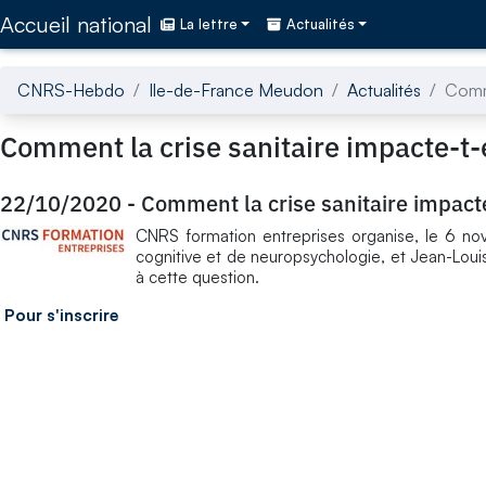
Accédez directement au contenu de la page
Accueil national
La lettre
Actualités
CNRS-Hebdo
Ile-de-France Meudon
Actualités
Comme
Comment la crise sanitaire impacte-t-e
22/10/2020
-
Comment la crise sanitaire impacte
CNRS formation entreprises organise, le 6 no
cognitive et de neuropsychologie, et Jean-Louis
à cette question.
Pour s'inscrire