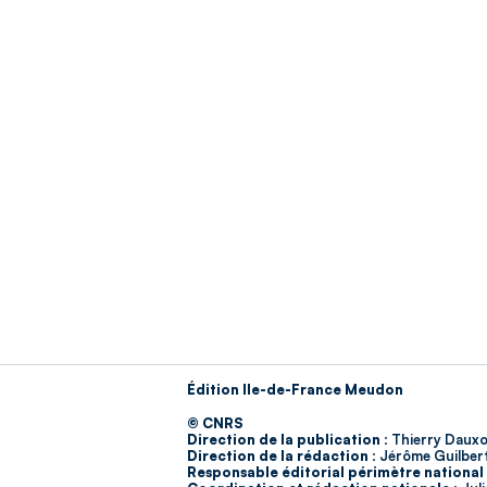
Édition Ile-de-France Meudon
© CNRS
Direction de la publication :
Thierry Dauxo
Direction de la rédaction :
Jérôme Guilber
Responsable éditorial périmètre national 