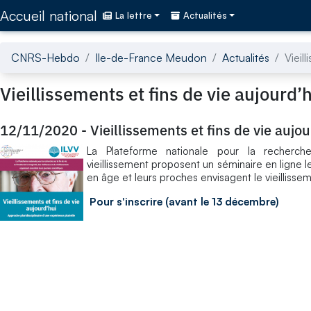
Accédez directement au contenu de la page
Accueil national
La lettre
Actualités
CNRS-Hebdo
Ile-de-France Meudon
Actualités
Vieil
Vieillissements et fins de vie aujourd’
12/11/2020
-
Vieillissements et fins de vie aujo
La Plateforme nationale pour la recherche
vieillissement proposent un séminaire en ligne 
en âge et leurs proches envisagent le vieillisseme
Pour s'inscrire (avant le 13 décembre)