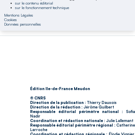
sur le contenu éditorial
sur le fonctionnement technique
Mentions Légales
Cookies
Données personnelles
Édition Ile-de-France Meudon
© CNRS
Direction de la publication :
Thierry Dauxois
Direction de la rédaction :
Jérôme Guilbert
Responsable éditorial périmètre national :
Sofia
Nadir
Coordination et rédaction nationale :
Julie Lallemant
Responsable éditorial périmètre régional :
Catherin
Larroche
Coordination et rédaction régionale :
Élodie Vignier,