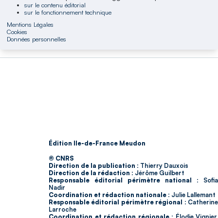
sur le contenu éditorial
sur le fonctionnement technique
Mentions Légales
Cookies
Données personnelles
Édition Ile-de-France Meudon
© CNRS
Direction de la publication :
Thierry Dauxois
Direction de la rédaction :
Jérôme Guilbert
Responsable éditorial périmètre national :
Sofia
Nadir
Coordination et rédaction nationale :
Julie Lallemant
Responsable éditorial périmètre régional :
Catherin
Larroche
Coordination et rédaction régionale :
Élodie Vignier,