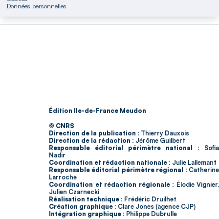
Données personnelles
Édition Ile-de-France Meudon
© CNRS
Direction de la publication :
Thierry Dauxois
Direction de la rédaction :
Jérôme Guilbert
Responsable éditorial périmètre national :
Sofia
Nadir
Coordination et rédaction nationale :
Julie Lallemant
Responsable éditorial périmètre régional :
Catherin
Larroche
Coordination et rédaction régionale :
Élodie Vignier,
Julien Czarnecki
Réalisation technique :
Frédéric Druilhet
Création graphique :
Clare Jones (agence CJP)
Intégration graphique :
Philippe Dubrulle