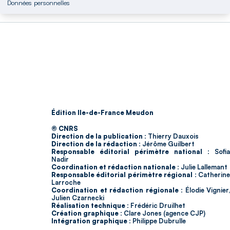
Données personnelles
Édition Ile-de-France Meudon
© CNRS
Direction de la publication :
Thierry Dauxois
Direction de la rédaction :
Jérôme Guilbert
Responsable éditorial périmètre national :
Sofia
Nadir
Coordination et rédaction nationale :
Julie Lallemant
Responsable éditorial périmètre régional :
Catherin
Larroche
Coordination et rédaction régionale :
Élodie Vignier,
Julien Czarnecki
Réalisation technique :
Frédéric Druilhet
Création graphique :
Clare Jones (agence CJP)
Intégration graphique :
Philippe Dubrulle