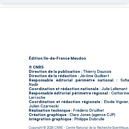
Édition Ile-de-France Meudon
© CNRS
Direction de la publication :
Thierry Dauxois
Direction de la rédaction :
Jérôme Guilbert
Responsable éditorial périmètre national :
Sofia
Nadir
Coordination et rédaction nationale :
Julie Lallemant
Responsable éditorial périmètre régional :
Catherin
Larroche
Coordination et rédaction régionale :
Élodie Vignier,
Julien Czarnecki
Réalisation technique :
Frédéric Druilhet
Création graphique :
Clare Jones (agence CJP)
Intégration graphique :
Philippe Dubrulle
Copyright © 2026
CNRS
- Centre National de la Recherche Scientifique