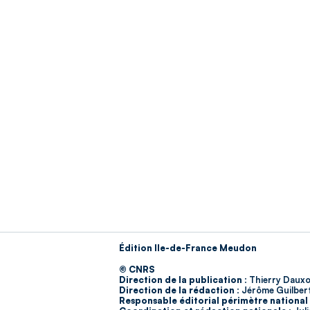
Édition Ile-de-France Meudon
© CNRS
Direction de la publication :
Thierry Dauxo
Direction de la rédaction :
Jérôme Guilber
Responsable éditorial périmètre national 