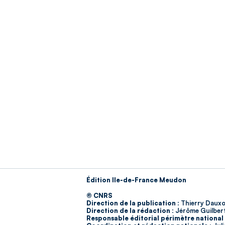
Édition Ile-de-France Meudon
© CNRS
Direction de la publication :
Thierry Dauxo
Direction de la rédaction :
Jérôme Guilber
Responsable éditorial périmètre national 