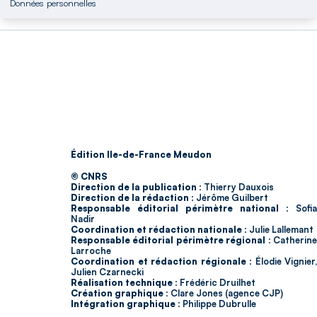
Données personnelles
Édition Ile-de-France Meudon
© CNRS
Direction de la publication :
Thierry Dauxois
Direction de la rédaction :
Jérôme Guilbert
Responsable éditorial périmètre national :
Sofia
Nadir
Coordination et rédaction nationale :
Julie Lallemant
Responsable éditorial périmètre régional :
Catherin
Larroche
Coordination et rédaction régionale :
Élodie Vignier,
Julien Czarnecki
Réalisation technique :
Frédéric Druilhet
Création graphique :
Clare Jones (agence CJP)
Intégration graphique :
Philippe Dubrulle