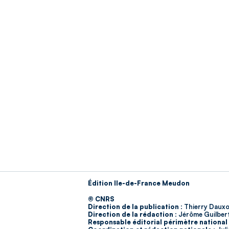
Édition Ile-de-France Meudon
© CNRS
Direction de la publication :
Thierry Dauxo
Direction de la rédaction :
Jérôme Guilber
Responsable éditorial périmètre national 