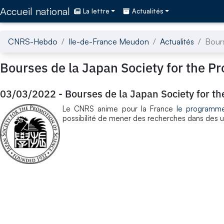
Accédez directement au contenu de la page
Accueil national
La lettre
Actualités
CNRS-Hebdo
Ile-de-France Meudon
Actualités
Bours
Bourses de la Japan Society for the P
03/03/2022
-
Bourses de la Japan Society for t
Le CNRS anime pour la France
le programm
possibilité de mener des recherches dans des uni