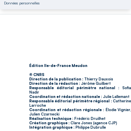
Données personnelles
Édition Ile-de-France Meudon
© CNRS
Direction de la publication :
Thierry Dauxois
Direction de la rédaction :
Jérôme Guilbert
Responsable éditorial périmètre national :
Sofia
Nadir
Coordination et rédaction nationale :
Julie Lallemant
Responsable éditorial périmètre régional :
Catherin
Larroche
Coordination et rédaction régionale :
Élodie Vignier,
Julien Czarnecki
Réalisation technique :
Frédéric Druilhet
Création graphique :
Clare Jones (agence CJP)
Intégration graphique :
Philippe Dubrulle