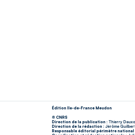
Édition Ile-de-France Meudon
© CNRS
Direction de la publication :
Thierry Dauxo
Direction de la rédaction :
Jérôme Guilber
Responsable éditorial périmètre national 