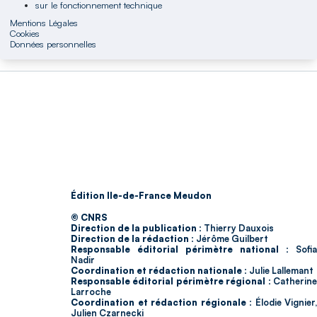
sur le fonctionnement technique
Mentions Légales
Cookies
Données personnelles
Édition Ile-de-France Meudon
© CNRS
Direction de la publication :
Thierry Dauxois
Direction de la rédaction :
Jérôme Guilbert
Responsable éditorial périmètre national :
Sofia
Nadir
Coordination et rédaction nationale :
Julie Lallemant
Responsable éditorial périmètre régional :
Catherin
Larroche
Coordination et rédaction régionale :
Élodie Vignier,
Julien Czarnecki