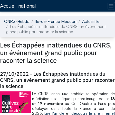
Accédez directement au contenu de la page
Accueil national
CNRS-Hebdo
Ile-de-France Meudon
Actualités
Les Échappées inattendues du CNRS, un événement
grand public pour raconter la science
Les Échappées inattendues du CNRS,
un événement grand public pour
raconter la science
27/10/2022
-
Les Échappées inattendues du
CNRS, un événement grand public pour raconter
la science
Le CNRS lance une ambitieuse opération de
médiation scientifique qui sera inaugurée les
18
et 19 novembre
au CentQuatre à Paris pui
déployée dans toute la France à partir de
2023.
Lire l'article
et
découvrir le site interne