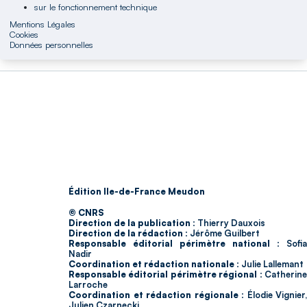
sur le fonctionnement technique
Mentions Légales
Cookies
Données personnelles
Édition Ile-de-France Meudon
© CNRS
Direction de la publication :
Thierry Dauxois
Direction de la rédaction :
Jérôme Guilbert
Responsable éditorial périmètre national :
Sofia
Nadir
Coordination et rédaction nationale :
Julie Lallemant
Responsable éditorial périmètre régional :
Catherin
Larroche
Coordination et rédaction régionale :
Élodie Vignier,
Julien Czarnecki