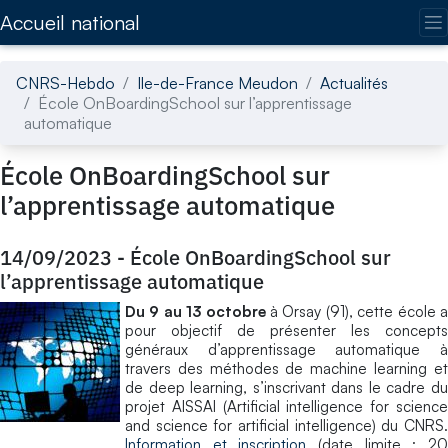
Accédez directement au contenu de la page
Accueil national
CNRS-Hebdo
Ile-de-France Meudon
Actualités
École OnBoardingSchool sur l’apprentissage
automatique
École OnBoardingSchool sur
l’apprentissage automatique
14/09/2023
-
École OnBoardingSchool sur
l’apprentissage automatique
Du 9 au 13 octobre
à Orsay (91), cette école 
pour objectif de présenter les concepts
généraux d’apprentissage automatique à
travers des méthodes de machine learning et
de deep learning, s’inscrivant dans le cadre du
projet AISSAI (Artificial intelligence for science
and science for artificial intelligence) du CNRS.
Information et inscription
(date limite : 2