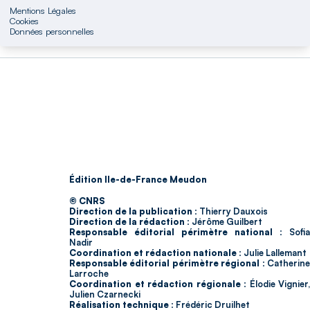
Mentions Légales
Cookies
Données personnelles
Édition Ile-de-France Meudon
© CNRS
Direction de la publication :
Thierry Dauxois
Direction de la rédaction :
Jérôme Guilbert
Responsable éditorial périmètre national :
Sofia
Nadir
Coordination et rédaction nationale :
Julie Lallemant
Responsable éditorial périmètre régional :
Catherin
Larroche
Coordination et rédaction régionale :
Élodie Vignier,
Julien Czarnecki
Réalisation technique :
Frédéric Druilhet