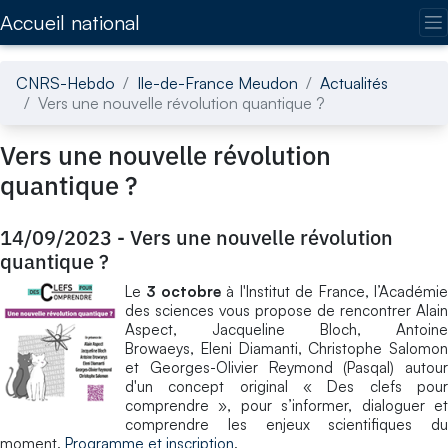
Accédez directement au contenu de la page
Accueil national
CNRS-Hebdo
Ile-de-France Meudon
Actualités
Vers une nouvelle révolution quantique ?
Vers une nouvelle révolution
quantique ?
14/09/2023
-
Vers une nouvelle révolution
quantique ?
Le
3 octobre
à l'Institut de France, l’Académi
des sciences vous propose de rencontrer Alain
Aspect, Jacqueline Bloch, Antoine
Browaeys, Eleni Diamanti, Christophe Salomon
et Georges-Olivier Reymond (Pasqal) autour
d'un concept original « Des clefs pour
comprendre », pour s’informer, dialoguer et
comprendre les enjeux scientifiques du
moment.
Programme et inscription
.