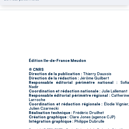
Édition Ile-de-France Meudon
© CNRS
Direction de la publication :
Thierry Dauxois
Direction de la rédaction :
Jérôme Guilbert
Responsable éditorial périmètre national :
Sofia
Nadir
Coordination et rédaction nationale :
Julie Lallemant
Responsable éditorial périmètre régional :
Catherin
Larroche
Coordination et rédaction régionale :
Élodie Vignier,
Julien Czarnecki
Réalisation technique :
Frédéric Druilhet
Création graphique :
Clare Jones (agence CJP)
Intégration graphique :
Philippe Dubrulle