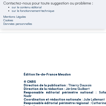
Contactez-nous pour toute suggestion ou problème :
sur le contenu éditorial
sur le fonctionnement technique
Mentions Légales
Cookies
Données personnelles
Édition Ile-de-France Meudon
© CNRS
Direction de la publication :
Thierry Dauxois
Direction de la rédaction :
Jérôme Guilbert
Responsable éditorial périmètre national :
Sofia
Nadir
Coordination et rédaction nationale :
Julie Lallemant
Responsable éditorial périmètre régional :
Catherin